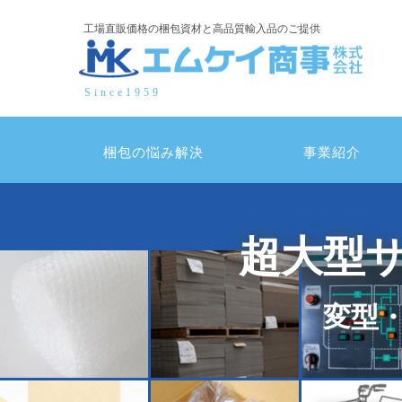
コ
工場直販価格の梱包資材と高品質輸入品のご提供
ン
テ
ン
Since1959
ツ
へ
ス
梱包の悩み解決
事業紹介
キ
ッ
プ
超大型
変型