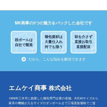
MK商事の3つの魅力をパックした会社です
梱包資材は
卸を介さず
段ボールは
大量仕入れ
直接お取引
自社で製造
何でも揃う
直接配送
だから、こんな悩みを解決できます
エムケイ商事
株式会社
1959年三木市に創業した梱包専門企業の老舗。A式40サイズから
家具や機械が入るサイズのダンボールまで工場直販価格でご提