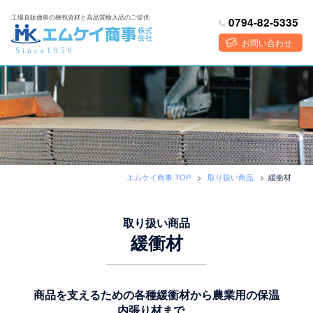
コ
工場直販価格の梱包資材と高品質輸入品のご提供
0794-82-5335
ン
テ
お問い合わせ
Since1959
ン
ツ
へ
ス
キ
ッ
プ
エムケイ商事 TOP
>
取り扱い商品
>
緩衝材
取り扱い商品
緩衝材
商品を支えるための各種緩衝材から農業用の保温
内張り材まで、