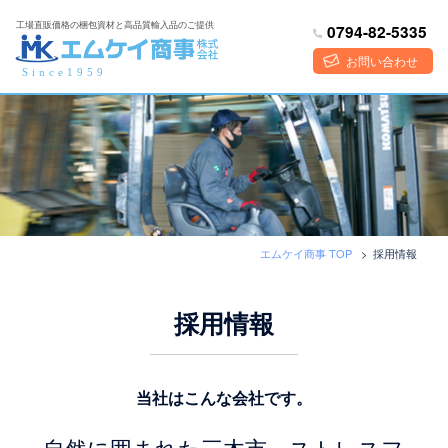
コ
工場直販価格の梱包資材と高品質輸入品のご提供
0794-82-5335
ン
テ
お問い合わせ
Since1959
ン
ツ
へ
ス
キ
ッ
プ
エムケイ商事 TOP
>
採用情報
採用情報
当社はこんな会社です。
自然に囲まれた三木市。ストレスフ