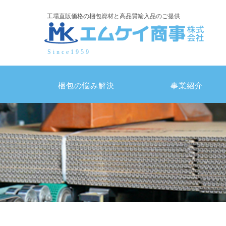
コ
工場直販価格の梱包資材と高品質輸入品のご提供
ン
テ
ン
Since1959
ツ
へ
ス
梱包の悩み解決
事業紹介
キ
ッ
プ