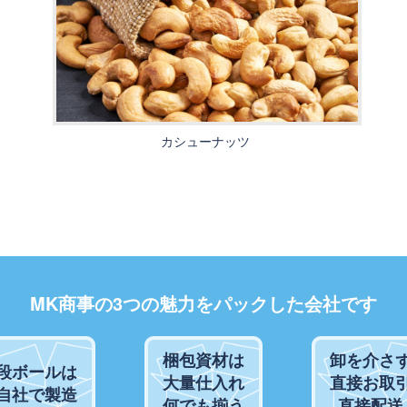
カシューナッツ
MK商事の3つの魅力をパックした会社です
梱包資材は
卸を介さ
段ボールは
大量仕入れ
直接お取
自社で製造
何でも揃う
直接配送