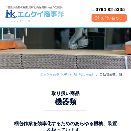
コ
工場直販価格の梱包資材と高品質輸入品のご提供
0794-82-5335
ン
テ
お問い合わせ
Since1959
ン
ツ
へ
ス
キ
ッ
プ
エムケイ商事 TOP
>
取り扱い商品
>
自動包装機、他
取り扱い商品
機器類
梱包作業を効率化するためのあらゆる機械、装置
を扱っています。