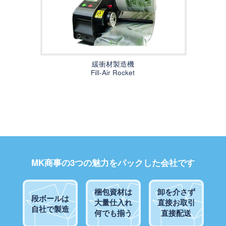
緩衝材製造機
Fill-Air Rocket
MK商事の3つの魅力をパックした会社です
梱包資材は
卸を介さず
段ボールは
大量仕入れ
直接お取引
自社で製造
何でも揃う
直接配送