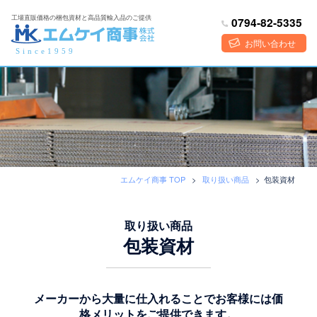
コ
工場直販価格の梱包資材と高品質輸入品のご提供
0794-82-5335
ン
テ
お問い合わせ
Since1959
ン
ツ
へ
ス
キ
ッ
プ
エムケイ商事 TOP
>
取り扱い商品
>
包装資材
取り扱い商品
包装資材
メーカーから大量に仕入れることでお客様には価
格メリットをご提供できます。