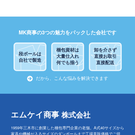
MK商事の3つの魅力をパックした会社です
梱包資材は
卸を介さず
段ボールは
大量仕入れ
直接お取引
自社で製造
何でも揃う
直接配送
だから、こんな悩みを解決できます
エムケイ商事
株式会社
1959年三木市に創業した梱包専門企業の老舗。A式40サイズから
家具や機械が入るサイズのダンボールまで工場直販価格でご提