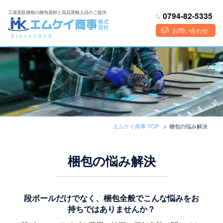
コ
工場直販価格の梱包資材と高品質輸入品のご提供
0794-82-5335
ン
テ
お問い合わせ
Since1959
ン
ツ
へ
ス
キ
ッ
プ
エムケイ商事 TOP
>
梱包の悩み解決
梱包の悩み解決
段ボールだけでなく、梱包全般でこんな悩みをお
持ちではありませんか？