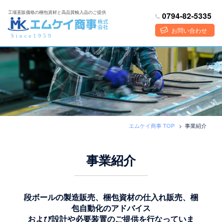
コ
工場直販価格の梱包資材と高品質輸入品のご提供
0794-82-5335
ン
テ
お問い合わせ
Since1959
ン
ツ
へ
ス
キ
ッ
プ
エムケイ商事 TOP
>
事業紹介
事業紹介
段ボールの製造販売、梱包資材の仕入れ販売、梱
包自動化のアドバイス
および設計や必要装置のご提供を行なっていま