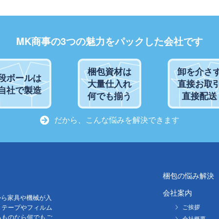
MK商事の3つの魅力をパックした会社です
梱包資材は
卸を介さ
段ボールは
大量仕入れ
直接お取
自社で製造
何でも揃う
直接配送
だから、こんな悩みを解決できます
梱包の悩み解決
会社案内
から家具や機械が入
。テープやフィルム
ご挨拶
るものなら何でもご
会社概要