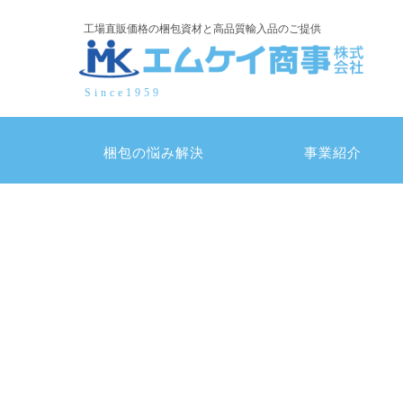
コ
工場直販価格の梱包資材と高品質輸入品のご提供
ン
テ
ン
Since1959
ツ
へ
ス
梱包の悩み解決
事業紹介
キ
ッ
プ