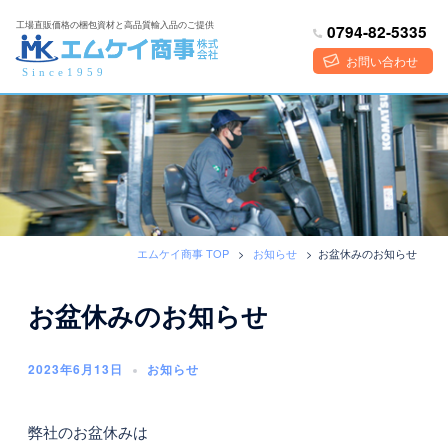
コ
工場直販価格の梱包資材と高品質輸入品のご提供
0794-82-5335
ン
テ
お問い合わせ
Since1959
ン
ツ
へ
ス
キ
ッ
プ
エムケイ商事 TOP
>
お知らせ
>
お盆休みのお知らせ
お盆休みのお知らせ
2023年6月13日
お知らせ
弊社のお盆休みは