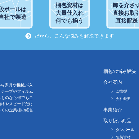
梱包資材は
卸を介さ
段ボールは
大量仕入れ
直接お取
自社で製造
何でも揃う
直接配送
だから、こんな悩みを解決できます
梱包の悩み解決
会社案内
から家具や機械が入
。テープやフィルム
ご挨拶
るものなら何でもご
会社概要
価格やスピードだけ
事業紹介
多くの企業様の経営
取り扱い商品
ダンボール
包装資材