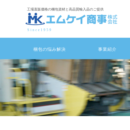
コ
工場直販価格の梱包資材と高品質輸入品のご提供
ン
テ
ン
Since1959
ツ
へ
ス
梱包の悩み解決
事業紹介
キ
ッ
プ