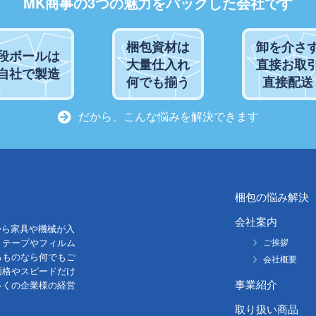
MK商事の3つの魅力をパックした会社です
梱包資材は
卸を介さ
段ボールは
大量仕入れ
直接お取
自社で製造
何でも揃う
直接配送
だから、こんな悩みを解決できます
梱包の悩み解決
会社案内
から家具や機械が入
。テープやフィルム
ご挨拶
るものなら何でもご
会社概要
価格やスピードだけ
事業紹介
多くの企業様の経営
取り扱い商品