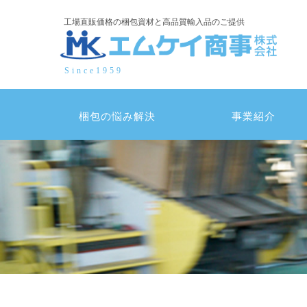
コ
工場直販価格の梱包資材と高品質輸入品のご提供
ン
テ
ン
Since1959
ツ
へ
ス
梱包の悩み解決
事業紹介
キ
ッ
プ